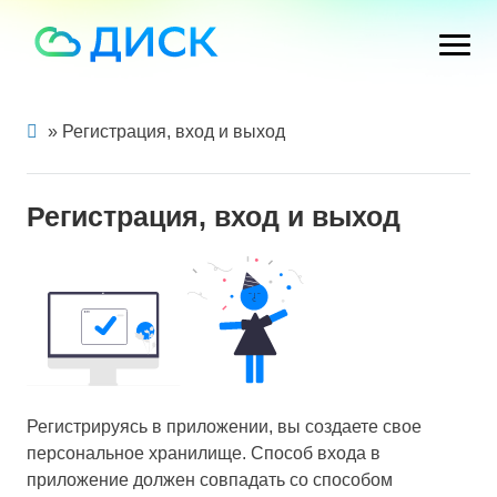
»
Регистрация, вход и выход
Регистрация, вход и выход
Регистрируясь в приложении, вы создаете свое
персональное хранилище. Способ входа в
приложение должен совпадать со способом